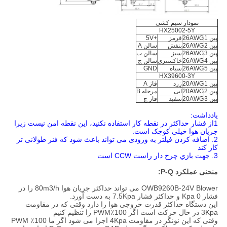
نمودار سیم کشی
HX25002-5Y
پین 1
26AWG
قرمز
+5V
پین 2
26AWG
بنفش
سالن A
پین 3
26AWG
سبز
سالن ب
پین 4
26AWG
خاکستری
سالن ج
پین 5
26AWG
سیاه
GND
HX39600-3Y
پین 1
20AWG
زرد
فاز A
پین 2
20AWG
آبی
مرحله B
پین 3
20AWG
سفید
فاز ج
يادداشت:
1از فشار حداکثر در نقطه کار استفاده نکنید، این نقطه امن نیست زیرا
جریان هوا خیلی کوچک است.
2. اضافه کردن فیلتر به ورودی می تواند باعث شود که فنر طولانی تر
کار کند
3. جهت بازي چرخ دار راست CCW است
منحنی عملکرد P-Q:
OWB9260B-24V Blower می تواند حداکثر جریان هوا 80m3/h را در
فشار 0 Kpa و حداکثر فشار 7.5Kpa به دست آورد.
این دستگاه حداکثر قدرت خروجی هوا را دارد وقتی که در مقاومت
3Kpa در حال حرکت است اگر 100٪PWM را تنظیم کنیم
وقتی که این نونگر در مقاومت 4Kpa اجرا می شود اگر ما 100٪ PWM