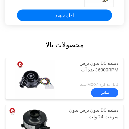
ادامه هید
محصولات بالا
دمنده DC بدون برس
36000RPM ضد آب
قابل مذاکره MOQ:1 ست
تماس
دمنده DC بدون برس بدون
سرعت 24 ولت