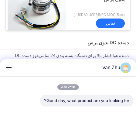
USD60-USD85/PC MOQ:5pcs (نمونه در دسترس)
تماس
دمنده DC بدون برس
دمنده هوا فشار بالا برای دستگاه بسته بندی 24 سانتریفوژ دمنده DC
بدون برس
Ivan Zhu
طرفداران موتور 24VDC 10.5Kpa 33M3 / H BLDC دمنده گردش هوا
گلخانه ای
2:18 AM
مینی 24 ولت تهویه مطبوع Cfm بدون جاروبک دمنده DC آلومینیوم پمپ
فن پمپ سانتریفوژ
Good day, what product are you looking for?
دسته بندی های محبوب
همه
درایور موتور DC بدون 
موتور الکتریکی بدون 
برس
برس Dc