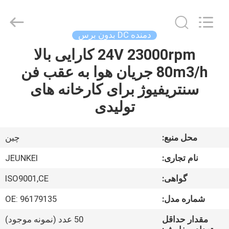
2026
Changzhou
Junqi
International
Trade
دمنده DC بدون برس
Co.,Ltd.
All
Rights
24V 23000rpm کارایی بالا
خونه
Reserved.
80m3/h جریان هوا به عقب فن
محصولات
سنتریفیوژ برای کارخانه های
تولیدی
درباره
ما
محل منبع:
چین
نام تجاری:
JEUNKEI
تور
گواهی:
ISO9001,CE
کارخانه
شماره مدل:
OE: 96179135
کنترل
مقدار حداقل
50 عدد (نمونه موجود)