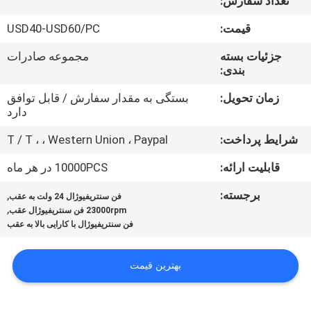
تعداد سفارش:
کیفیت
قیمت:
USD40-USD60/PC
با
جزئیات بسته
مجموعه صادرات
بندی:
ما
تماس
زمان تحویل:
بستگی به مقدار سفارش / قابل توافق
دارد
بگیرید
شرایط پرداخت:
T / T ، ، Western Union ، Paypal
اخبار
قابلیت ارائه:
10000PCS در هر ماه
برجسته:
,
فن سنتریفیوژال 24 ولت به عقب
,
درخواست
23000rpm فن سنتریفیوژال عقب
فن سنتریفیوژال با کارایی بالا به عقب
نقل قول
بهترین قیمت
نقشه
سایت