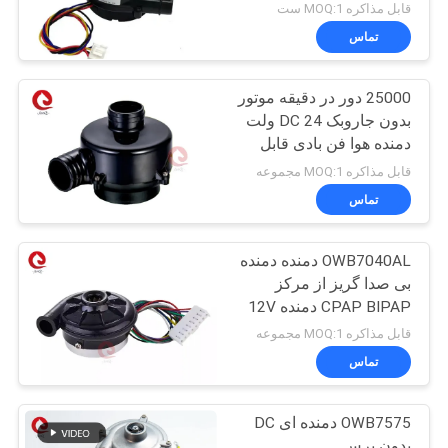
قابل مذاکره MOQ:1 ست
تماس
25000 دور در دقیقه موتور
بدون جاروبک DC 24 ولت
دمنده هوا فن بادی قابل
حمل CAPA دمنده
قابل مذاکره MOQ:1 مجموعه
تماس
OWB7040AL دمنده دمنده
بی صدا گریز از مرکز
CPAP BIPAP دمنده 12V
24VDC
قابل مذاکره MOQ:1 مجموعه
تماس
OWB7575 دمنده ای DC
بدون برس