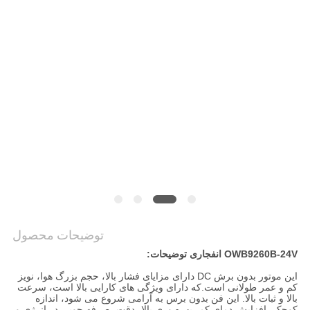
سیاست
حفظ
حریم
خصوصی
توضیحات محصول
OWB9260B-24V انفجاری توضیحات:
این موتور بدون برش DC دارای مزایای فشار بالا، حجم بزرگ هوا، نویز
کم و عمر طولانی است.که دارای ویژگی های کارایی بالا است، سرعت
بالا و ثبات بالا. این فن بدون برس به آرامی شروع می شود، اندازه
کوچک، افزایش دمای کم، بهره وری بالا، دقت، صرفه جویی در انرژی و