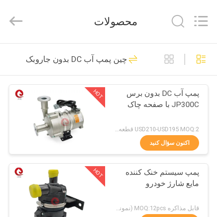
2026
Changzhou
Junqi
محصولات
International
Trade
Co.,Ltd.
All
Rights
خونه
56
Reserved.
چین پمپ آب DC بدون جاروبک
موتور الکتریکی بدون
محصولات
برس Dc
HOT
پمپ آب DC بدون برس
JP300C با صفحه چاک
درباره
ما
USD210-USD195 MOQ:2 قطعه (نمونه موجود)
اکنون سؤال کنید
127
تور
درایور موتور DC بدون
HOT
پمپ سیستم خنک کننده
کارخانه
مایع شارژ خودرو
برس
کنترل
قابل مذاکره MOQ:12pcs (نمونه موجود)