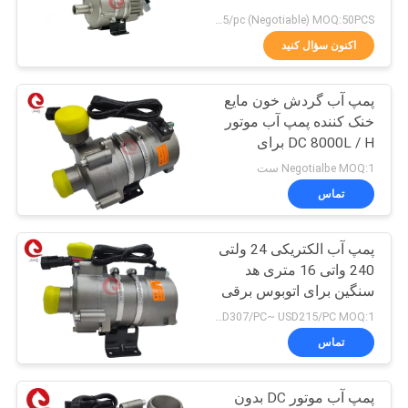
USD245-usd275/pc (Negotiable) MOQ:50PCS
سیاست
اکنون سؤال کنید
24
حفظ
پمپ آب گردش خون مایع
حریم
درایور موتور پله ای
خنک کننده پمپ آب موتور
خصوصی
DC 8000L / H برای
کامیون برقی
Negotialbe MOQ:1 ست
تماس
پمپ آب الکتریکی 24 ولتی
104
240 واتی 16 متری هد
سنگین برای اتوبوس برقی
موتورهای دنده ای DC
USD307/PC~ USD215/PC MOQ:1 ست
تماس
پمپ آب موتور DC بدون