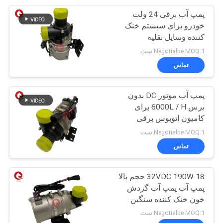
پمپ آب برقی 24 ولت
10
خودرو برای سیستم خنک
منبع تغذیه لامپ
کننده وسایل نقلیه
الکتریکی
Negotialbe MOQ:1 ست
دوتریوم
تماس
پمپ آب موتور DC بدون
برس 6000L / H برای
کامیون اتوبوس برقی
18
Negotialbe MOQ:1 ست
تماس
IC راننده موتور BLDC
18 32VDC 190W حجم بالا
پمپ آب پمپ آب گردش
خون خنک کننده سنگین
Negotialbe MOQ:1 ست