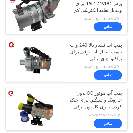
برس IP67 24VDC برای
وسایل نقلیه الکتریکی کم
40
صدا
Negotialbe MOQ:1 ست
موتور برف پاک کن
تماس
شیشه عقب
پمپ آب فشار بالا 240 وات
، پمپ انتقال آب برقی برای
تراکتورهای برقی
Negotialbe MOQ:1 ست
تماس
82
پمپ آب موتور DC بدون
دمنده DC بدون برس
جاروبک و سنگین برای خنک
کردن باتری کامیون برقی
Negotialbe MOQ:1 ست
تماس