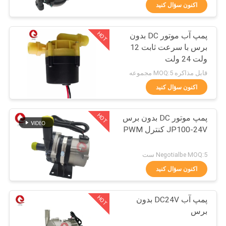
کیفیت
اکنون سؤال کنید
HOT
پمپ آب موتور DC بدون
با
130
برس با سرعت ثابت 12
ما
ولت 24 ولت
پمپ آب DC بدون
تماس
قابل مذاکره MOQ:5 مجموعه
جاروبک
بگیرید
اکنون سؤال کنید
HOT
پمپ موتور DC بدون برس
اخبار
JP100-24V کنترل PWM
83
درخواست
Negotialbe MOQ:5 ست
نقل قول
اکنون سؤال کنید
موتور پله ای هیبریدی
HOT
پمپ آب DC24V بدون
نقشه
برس
سایت