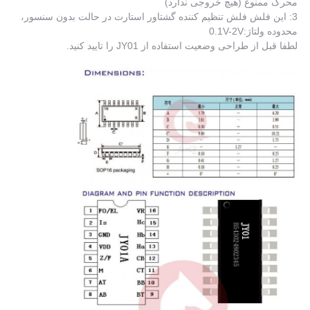
محرک ممنوع (هیچ خروجی ندارد)
3: این فلش فلش تنظیم کننده گشتاور استارت در حالت بدون سنسور،
محدوده ولتاژ:0.1V-2V
لطفا قبل از طراحی وضعیت استفاده از JY01 را تایید کنید.