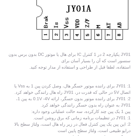
JY01 یکپارچه 2 در 1 کنترل IC برای هال یا موتور DC بدون برس بدون
سنسور است که آن را بسیار آسان برای
استفاده، لطفا قبل از طراحی و استفاده از مدار توجه کنید.
1: JY01 برای راننده موتور حسگر هال، وصل کردن پین 1 به Vss یا
اتصال 5V در حالی که قدرت در، JY01 راه هال رانندگی خواهد کرد.
2: JY01 برای راننده موتور بدون حسگر، ارائه 0.1V -4V به پین 1،
JY01 به عنوان راه بدون حسگر رانندگی خواهد کرد.
پین 1 یک پین چند کارکرده، سه حالت عملیاتی وجود داره:
1: JY01 در تنظیمات برنامه زمانی که برق روشن است.
2: این پین یک پین کنترل فعال در زیر راه هال است، ولتاژ سطح بالا
درایو طبیعی است، ولتاژ سطح پایین است