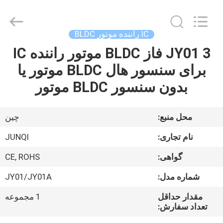
2026
Changzhou
Junqi
International
Trade
IC راننده موتور BLDC
Co.,Ltd.
All
Rights
JY01 3 فاز BLDC موتور راننده IC
خونه
Reserved.
برای سنسور هال BLDC موتور یا
محصولات
بدون سنسور BLDC موتور
درباره
محل منبع:
چین
ما
نام تجاری:
JUNQI
گواهی:
CE, ROHS
تور
شماره مدل:
JY01/JY01A
کارخانه
مقدار حداقل
1 مجموعه
تعداد سفارش:
کنترل