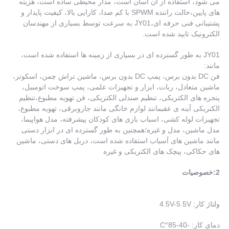
می شود، استفاده از آن آسان است، مدار محیطی ساده است، هزینه
های پایین،حالت راننده SPWM با کم صدا، کارایی بالا، کیفیت پایدار و
پشتیبانی فنی حرفه ای،JY01 به سرعت توسط بسیاری از مهندسان
الکترونیک تایید شده است.
JY01 به طور گسترده ای در بسیاری از زمینه ها استفاده شده است،
مانند:
فن DC بدون برس، پمپ DC بدون برس، ماشین تراش چمن، اسکوتر،
ماشین متعادل، ربات، ابزار و تجهیزات علمی، پمپ سوخت اتومبیل،
پنجره های الکتریکی، تنظیم صندلی الکتریکی، فن تهویه مطبوع،تنظیم
الکتریکی آینه ی عقبمانند لوازم خانگی مانند جاروبرقی، تهویه مطبوع،
تجهیزات لوله کشی، اسباب بازی های کودکان پیشرفته، مدل هواپیما،
مدل ماشین، مدل و غیره؛همچنین به طور گسترده ای در ابزار دستی
مانند ماشین های آسیاب استفاده شده است، دریل های دستی، ماشین
های حکاکی، پیچک های الکتریکی و غیره
2:خصوصیات
ولتاژ کار: 4.5V-5.5V
دمای کار: -40-85
°C