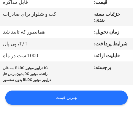
قیمت:
قابل مذاکره
کیفیت
جزئیات بسته
کت و شلوار برای صادرات
بندی:
با
ما
زمان تحویل:
همانطور که تایید شد
تماس
شرایط پرداخت:
T/T، پی پال
بگیرید
قابلیت ارائه:
1000 ست در ماه
برجسته:
,
IC درایور موتور BLDC سه فاز
اخبار
,
راننده موتور DC بدون برس Ic
درایور موتور BLDC بدون سنسور
درخواست
بهترین قیمت
نقل قول
نقشه
سایت