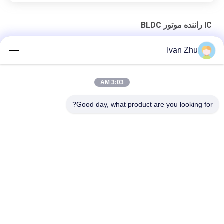
IC راننده موتور BLDC
40V/80A تا 252 N حالت تقویت کانال قدرت MOSFET JY4N8M
Ivan Zhu
حالت تقویت کانال P قدرت MOSFET JY4P7M برای بار جریان بالا
3:03 AM
راننده موتور DC بدون برس IC JY21L SOP-8 می تواند به جای
IR2101S تراشه فشار برای راننده موتور کوچک و متوسط
Good day, what product are you looking for?
دسته بندی های محبوب
همه
درایور موتور DC بدون 
موتور الکتریکی بدون 
برس
برس Dc
پمپ آب DC بدون 
موتور پله ای هیبریدی
جاروبک
موتورهای دنده ای DC
درایور موتور پله ای