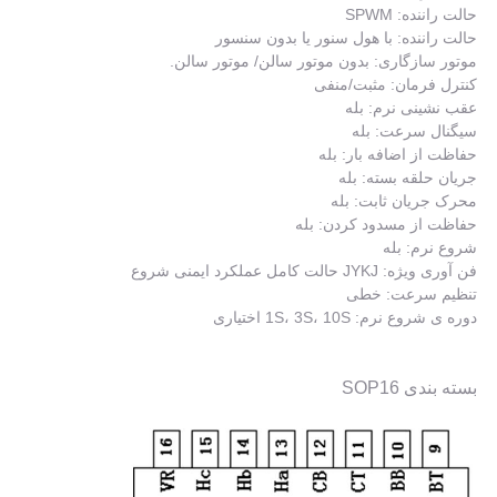
حالت راننده: SPWM
حالت راننده: با هول سنور یا بدون سنسور
موتور سازگاری: بدون موتور سالن/ موتور سالن.
کنترل فرمان: مثبت/منفی
عقب نشینی نرم: بله
سیگنال سرعت: بله
حفاظت از اضافه بار: بله
جریان حلقه بسته: بله
محرک جریان ثابت: بله
حفاظت از مسدود کردن: بله
شروع نرم: بله
فن آوری ویژه: JYKJ حالت کامل عملکرد ایمنی شروع
تنظیم سرعت: خطی
دوره ی شروع نرم: 1S، 3S، 10S اختیاری
بسته بندی SOP16